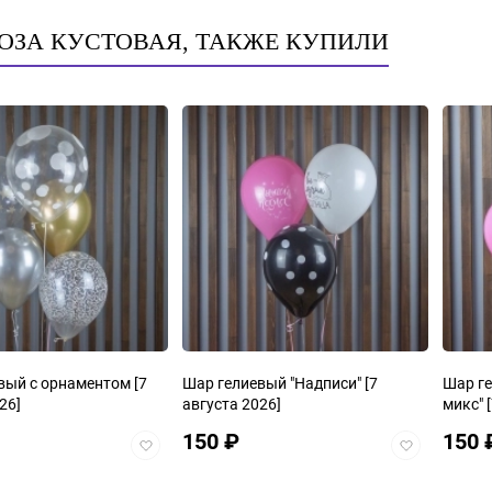
РОЗА КУСТОВАЯ, ТАКЖЕ КУПИЛИ
Шар гелиевый с орнаментом
[7
Шар гелиевый "Надписи"
[7
Шар ге
26]
августа 2026]
микс"
[
150
₽
150
Добавить
Добавить
в
в
избранное
избранное