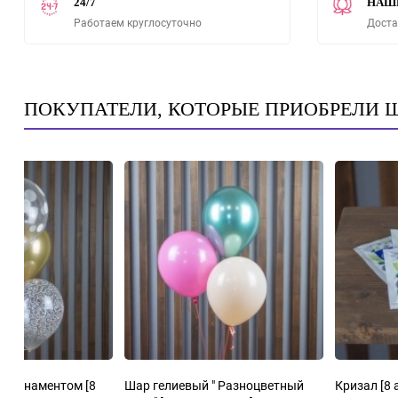
24/7
НАШ
Работаем круглосуточно
Доста
ПОКУПАТЕЛИ, КОТОРЫЕ ПРИОБРЕЛИ 
Шар гелиевый с орнаментом
[8
Шар гелиевый " Разноцветный
Кризал
[8 