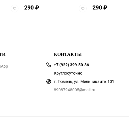
290
₽
290
₽
Добавить
Добавить
в
в
избранное
избранное
ТИ
КОНТАКТЫ
+7 (922) 399-50-86
sApp
Круглосуточно
г. Тюмень, ул. Мельникайте, 101
89087948005@mail.ru