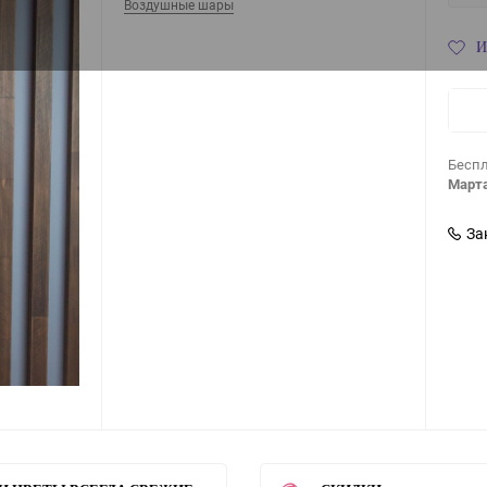
Воздушные шары
И
Беспл
Марта
За