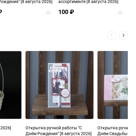
Рождения"
[8 августа 2026]
ассортименте
[8 августа 2026]
₽
100
₽
Добавить
Добавит
в
в
избранное
избранно
 2026]
Открытка ручной работы "С
Открытка ручной р
Днём Рождения"
[8 августа 2026]
Днём Свадьбы"
[8 