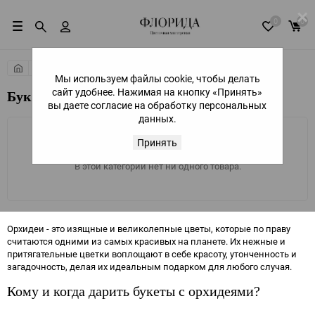
×
0
0
Сборные букеты
Мы используем файлы cookie, чтобы делать
сайт удобнее. Нажимая на кнопку «Принять»
Букет из орхидей с доставкой
вы даете согласие на обработку персональных
данных.
Принять
В этой категории нет ни одного товара.
Орхидеи - это изящные и великолепные цветы, которые по праву
считаются одними из самых красивых на планете. Их нежные и
притягательные цветки воплощают в себе красоту, утонченность и
загадочность, делая их идеальным подарком для любого случая.
Кому и когда дарить букеты с орхидеями?