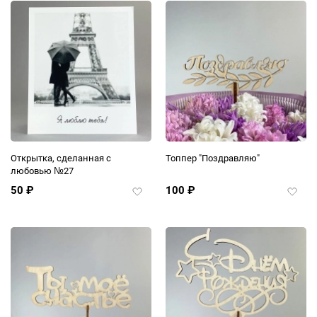
Открытка, сделанная с
Топпер "Поздравляю"
любовью №27
50
₽
100
₽
Добавить
Добав
в
в
избранное
избра