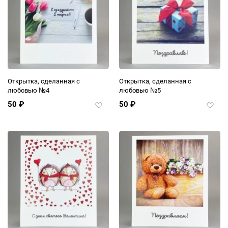
Открытка, сделанная с
Открытка, сделанная с
любовью №4
любовью №5
50
₽
50
₽
Добавить
Добав
в
в
избранное
избра