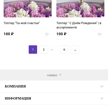
Топпер "Ты моё счастье"
Топпер " С Днём Рождения" | в
ассортименте
100
₽
100
₽
Добавить
Добав
в
в
избранное
избра
...
1
2
6
→
наверх
КОМПАНИЯ
ИНФОРМАЦИЯ