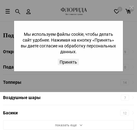
×
0
0
Мы используем файлы cookie, чтобы делать
Подарки
сайт удобнее. Нажимая на кнопку «Принять»
вы даете согласие на обработку персональных
Открытки
данных.
9
Принять
Подарочные конверты
0
Топперы
14
Воздушные шары
7
Басики
12
показать еще