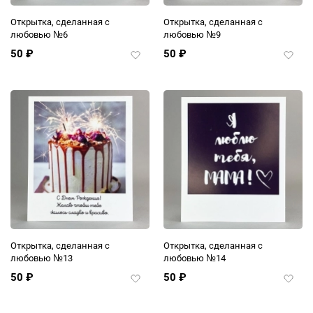
Открытка, сделанная с
Открытка, сделанная с
любовью №6
любовью №9
50
₽
50
₽
Добавить
Добав
в
в
избранное
избра
Открытка, сделанная с
Открытка, сделанная с
любовью №13
любовью №14
50
₽
50
₽
Добавить
Добав
в
в
избранное
избра