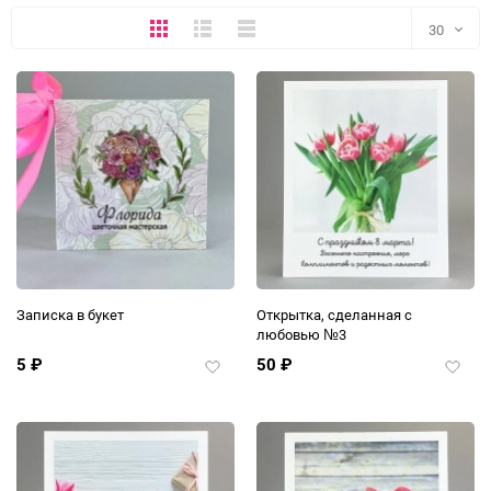
Плитка
Подробно
Компактно
30
30
60
90
150
Записка в букет
Открытка, сделанная с
любовью №3
5
₽
50
₽
Добавить
Добав
в
в
избранное
избра