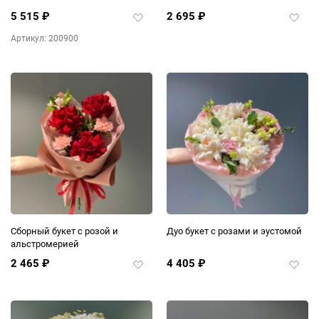
5 515
₽
2 695
₽
Добавить
Добав
в
в
Артикул: 200900
избранное
избра
Сборный букет с розой и
Дуо букет с розами и эустомой
альстромерией
2 465
₽
4 405
₽
Добавить
Добав
в
в
избранное
избра