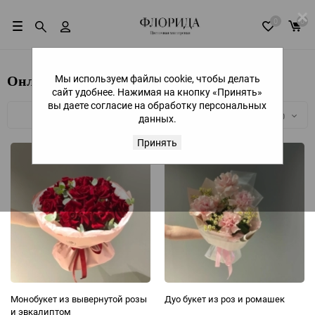
×
0
0
Мы используем файлы cookie, чтобы делать
Онлайн витрина
сайт удобнее. Нажимая на кнопку «Принять»
вы даете согласие на обработку персональных
Плитка
Подробно
Компактно
30
данных.
Принять
30
60
90
150
Монобукет из вывернутой розы
Дуо букет из роз и ромашек
и эвкалиптом