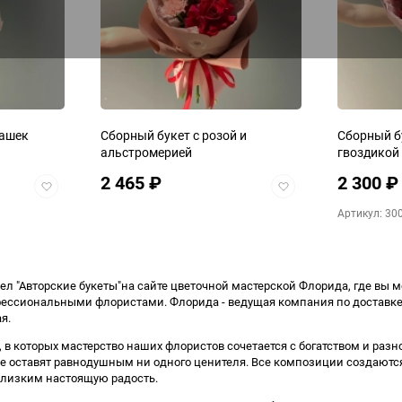
150
машек
Сборный букет с розой и
Сборный бу
альстромерией
гвоздикой
2 465
₽
2 300
₽
Добавить
Добавить
в
в
Артикул: 30
избранное
избранное
ел "Авторские букеты"на сайте цветочной мастерской Флорида, где вы
ссиональными флористами. Флорида - ведущая компания по доставке
я.
 в которых мастерство наших флористов сочетается с богатством и разн
е оставят равнодушным ни одного ценителя. Все композиции создаются
близким настоящую радость.