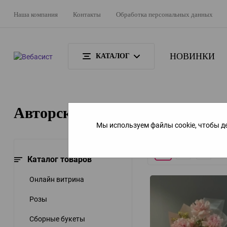
Наша компания
Контакты
Обработка персональных данных
НОВИНКИ
КАТАЛОГ
Авторские букеты с доставкой
Мы используем файлы cookie, чтобы д
Плитка
Подробно
Компакт
К
Каталог товаров
Онлайн витрина
Розы
Сборные букеты