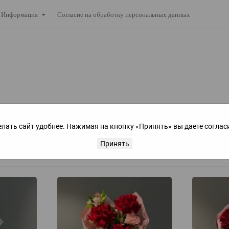
Согласие на обработку персональных данных
Информация
елать сайт удобнее. Нажимая на кнопку «Принять» вы даете соглас
Принять
но
ол-во:
30
30
60
90