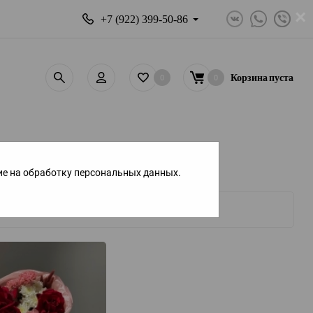
×
+7 (922) 399-50-86
0
0
Корзина
пуста
ие на обработку персональных данных.