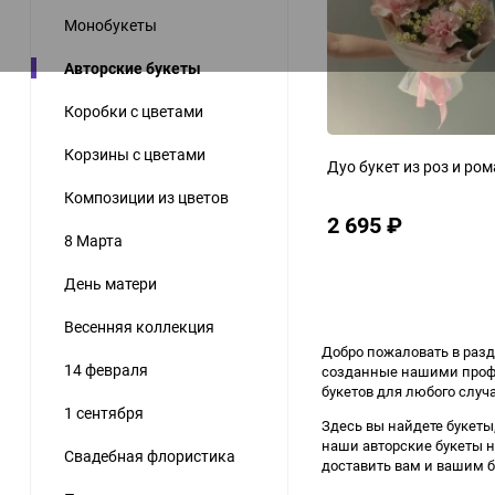
Монобукеты
Авторские букеты
Коробки с цветами
Корзины с цветами
Дуо букет из роз и ро
Композиции из цветов
2 695
₽
8 Марта
День матери
Весенняя коллекция
Добро пожаловать в разд
14 февраля
созданные нашими профе
букетов для любого случа
1 сентября
Здесь вы найдете букеты,
наши авторские букеты н
Свадебная флористика
доставить вам и вашим 