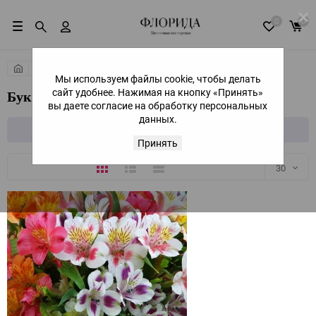
×
0
0
Сборные букеты
Мы используем файлы cookie, чтобы делать
сайт удобнее. Нажимая на кнопку «Принять»
Букеты с Альстромериями
вы даете согласие на обработку персональных
данных.
Фильтр
Принять
Плитка
Подробно
Компактно
30
30
60
90
150