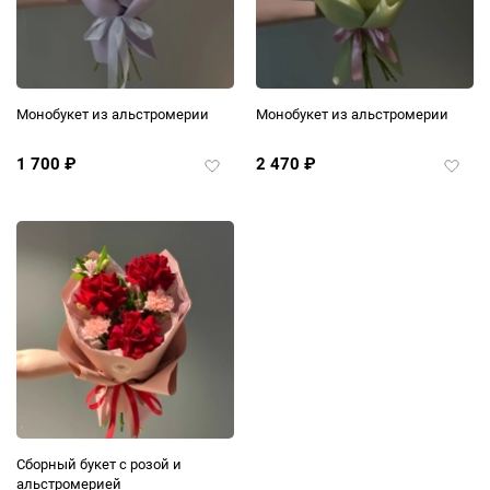
Монобукет из альстромерии
Монобукет из альстромерии
1 700
₽
2 470
₽
Добавить
Добав
в
в
избранное
избра
Сборный букет с розой и
альстромерией