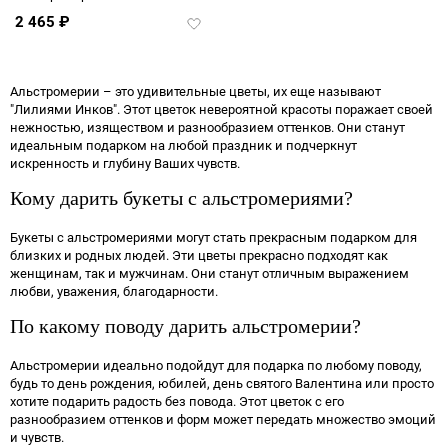
2 465
₽
Добавить
в
избранное
Альстромерии – это удивительные цветы, их еще называют
"Лилиями Инков". Этот цветок невероятной красоты поражает своей
нежностью, изяществом и разнообразием оттенков. Они станут
идеальным подарком на любой праздник и подчеркнут
искренность и глубину Ваших чувств.
Кому дарить букеты с альстромериями?
Букеты с альстромериями могут стать прекрасным подарком для
близких и родных людей. Эти цветы прекрасно подходят как
женщинам, так и мужчинам. Они станут отличным выражением
любви, уважения, благодарности.
По какому поводу дарить альстромерии?
Альстромерии идеально подойдут для подарка по любому поводу,
будь то день рождения, юбилей, день святого Валентина или просто
хотите подарить радость без повода. Этот цветок с его
разнообразием оттенков и форм может передать множество эмоций
и чувств.