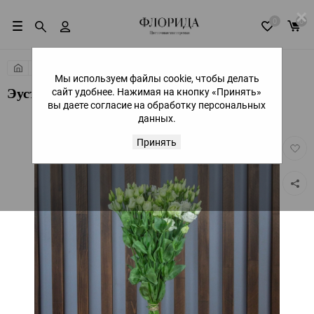
×
0
0
Собери букет
Цветы поштучно
Мы используем файлы cookie, чтобы делать
сайт удобнее. Нажимая на кнопку «Принять»
Эустома
вы даете согласие на обработку персональных
данных.
Принять
Добав
в
избра