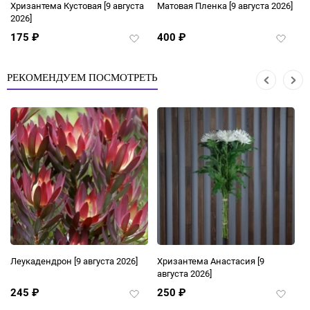
Хризантема Кустовая
[9 августа
Матовая Пленка
[9 августа 2026]
З
2026]
175
₽
400
₽
авить
Добавить
Добави
в
в
ранное
избранное
избран
РЕКОМЕНДУЕМ ПОСМОТРЕТЬ
Леукадендрон
[9 августа 2026]
Хризантема Анастасия
[9
К
августа 2026]
С
245
₽
250
₽
авить
Добавить
Добави
в
в