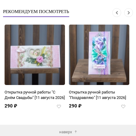
ранное
избранное
избран
РЕКОМЕНДУЕМ ПОСМОТРЕТЬ
Открытка ручной работы "С
Открытка ручной работы
М
Днём Свадьбы"
[11 августа 2026]
"Поздравляю"
[11 августа 2026]
290
₽
290
₽
авить
Добавить
Добави
в
в
ранное
избранное
избран
наверх