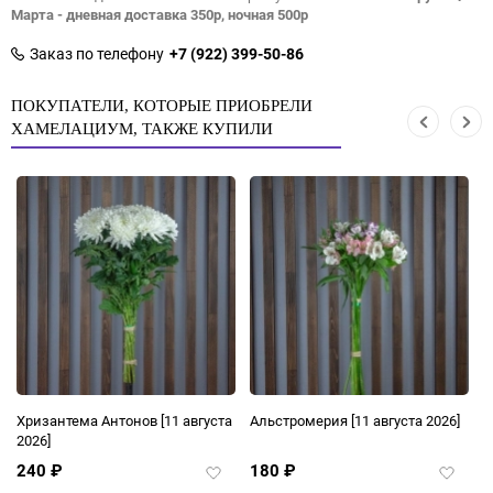
Марта - дневная доставка 350р, ночная 500р
Заказ по телефону
+7 (922) 399-50-86
ПОКУПАТЕЛИ, КОТОРЫЕ ПРИОБРЕЛИ
ХАМЕЛАЦИУМ, ТАКЖЕ КУПИЛИ
Хризантема Антонов
[11 августа
Альстромерия
[11 августа 2026]
Х
2026]
а
240
₽
180
₽
авить
Добавить
Добави
в
в