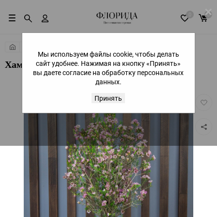
×
0
0
Собери букет
Цветы поштучно
Мы используем файлы cookie, чтобы делать
сайт удобнее. Нажимая на кнопку «Принять»
Хамелациум
вы даете согласие на обработку персональных
данных.
Принять
Добав
в
избра