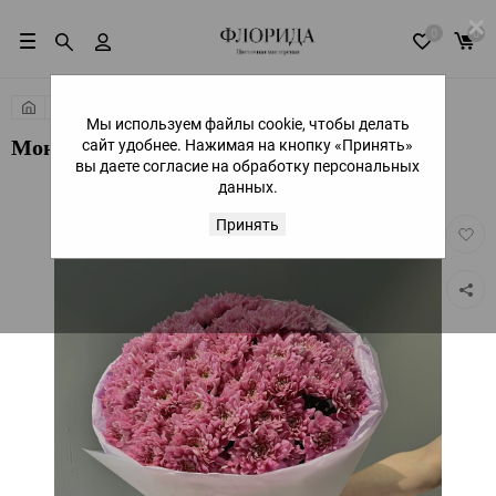
×
0
0
Монобукеты
Мы используем файлы cookie, чтобы делать
сайт удобнее. Нажимая на кнопку «Принять»
Моно из хризантемы
вы даете согласие на обработку персональных
данных.
Принять
Добав
в
избра