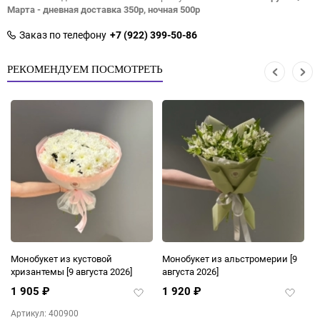
Марта - дневная доставка 350р, ночная 500р
Заказ по телефону
+7 (922) 399-50-86
РЕКОМЕНДУЕМ ПОСМОТРЕТЬ
Монобукет из кустовой
Монобукет из альстромерии
[9
К
хризантемы
[9 августа 2026]
августа 2026]
а
1 905
₽
1 920
₽
1
авить
Добавить
Добави
в
в
Артикул: 400900
ранное
избранное
избран