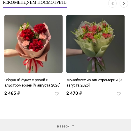
РЕКОМЕНДУЕМ ПОСМОТРЕТЬ
Сборный букет с розой и
Монобукет из альстромерии
[9
В
альстромерией
[9 августа 2026]
августа 2026]
2 465
₽
2 470
₽
2
авить
Добавить
Добави
в
в
ранное
избранное
избран
наверх