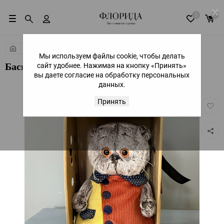
×
0
0
Подарки
Басики
Мы используем файлы cookie, чтобы делать
сайт удобнее. Нажимая на кнопку «Принять»
Басик №2
вы даете согласие на обработку персональных
данных.
Принять
Добав
в
избра