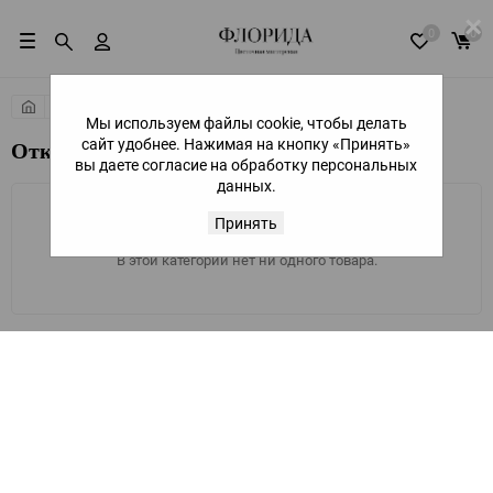
×
0
0
Подарки
Открытки
Мы используем файлы cookie, чтобы делать
сайт удобнее. Нажимая на кнопку «Принять»
Открытки, сделанные с любовью...
вы даете согласие на обработку персональных
данных.
Принять
В этой категории нет ни одного товара.