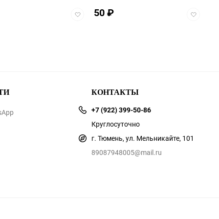
50
₽
Добавить
Добавит
в
в
избранное
избранно
ТИ
КОНТАКТЫ
+7 (922) 399-50-86
sApp
Круглосуточно
г. Тюмень, ул. Мельникайте, 101
89087948005@mail.ru