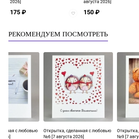
2026]
августа 2026]
175
₽
150
₽
Добавить
в
избранное
РЕКОМЕНДУЕМ ПОСМОТРЕТЬ
еланная с любовью
Открытка, сделанная с любовью
Открытка,
 2026]
№6
[7 августа 2026]
№9
[7 авгу