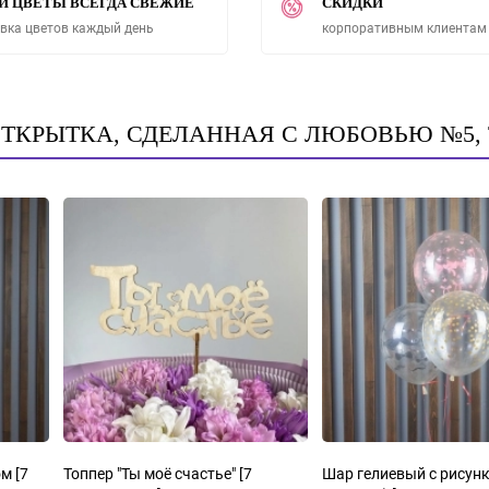
И ЦВЕТЫ ВСЕГДА СВЕЖИЕ
СКИДКИ
вка цветов каждый день
корпоративным клиентам
ОТКРЫТКА, СДЕЛАННАЯ С ЛЮБОВЬЮ №5,
том
[7
Топпер "Ты моё счастье"
[7
Шар гелиевый с рисунком (