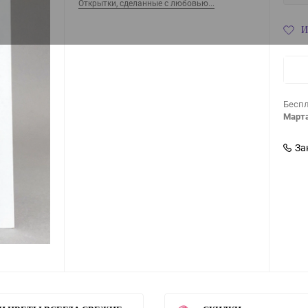
Открытки, сделанные с любовью...
И
Беспл
Марта
За