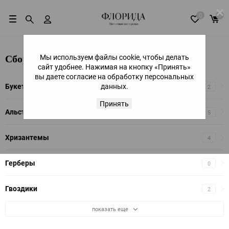
×
0
0
Мы используем файлы cookie, чтобы делать
Сборные букеты
сайт удобнее. Нажимая на кнопку «Принять»
вы даете согласие на обработку персональных
Букеты из роз
данных.
2
Принять
Альстромерии
5
Хризантемы
4
Герберы
0
Гвоздики
2
показать еще