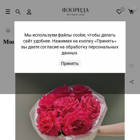
×
0
0
Розы
Мы используем файлы cookie, чтобы делать
сайт удобнее. Нажимая на кнопку «Принять»
Моно из розы Full Monty
вы даете согласие на обработку персональных
данных.
Принять
Добав
в
избра