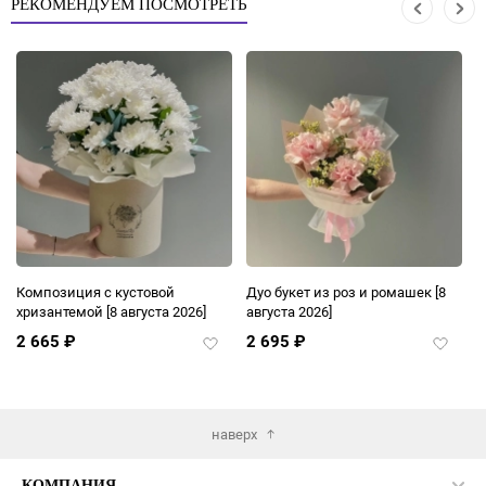
РЕКОМЕНДУЕМ ПОСМОТРЕТЬ
Композиция с кустовой
Дуо букет из роз и ромашек
[8
Б
хризантемой
[8 августа 2026]
августа 2026]
2 665
₽
2 695
₽
2
авить
Добавить
Добави
в
в
ранное
избранное
избран
наверх
КОМПАНИЯ