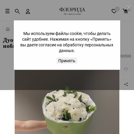
×
0
0
Онлайн витрина
Мы используем файлы cookie, чтобы делать
сайт удобнее. Нажимая на кнопку «Принять»
Дуо букет с кустовой хризантемой и
вы даете согласие на обработку персональных
нобилисом
данных.
Артикул:
400500
Принять
Добав
в
избра