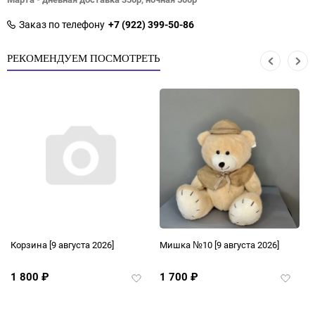
Заказ по телефону
+7 (922) 399-50-86
РЕКОМЕНДУЕМ ПОСМОТРЕТЬ
Корзина
[9 августа 2026]
Мишка №10
[9 августа 2026]
М
а
1 800
₽
1 700
₽
1
авить
Добавить
Добави
в
в
ранное
избранное
избран