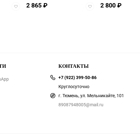
2 865
₽
2 800
₽
Добавить
Добавить
в
в
избранное
избранное
ТИ
КОНТАКТЫ
+7 (922) 399-50-86
sApp
Круглосуточно
г. Тюмень, ул. Мельникайте, 101
89087948005@mail.ru