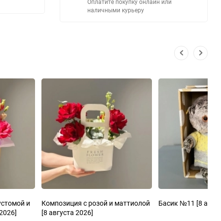
Оплатите покупку онлайн или
наличными курьеру
устомой и
Композиция с розой и маттиолой
Басик №11
[8 авгу
 2026]
[8 августа 2026]