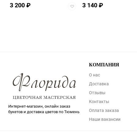
3 200
₽
3 140
₽
обавить
Добавить
в
збранное
избранное
КОМПАНИЯ
О нас
Доставка
Отзывы
Контакты
Интернет-магазин, онлайн заказ
Оплата заказа
букетов и доставка цветов по Тюмень
Наши вакансии