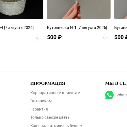
№4
[7 августа 2026]
Бутоньерка №1
[7 августа 2026]
Бутон
500
₽
500
Добавить
Добавить
в
в
избранное
избранное
ИНФОРМАЦИЯ
МЫ В СЕ
Корпоративным клиентам
What
Оптовикам
Гарантия
Только свежие цветы
Как продлить жизнь букету