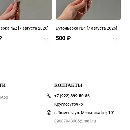
ьерка №2
[7 августа 2026]
Бутоньерка №4
[7 августа 2026]
₽
500
₽
Добавить
Добавит
в
в
избранное
избранно
ТИ
КОНТАКТЫ
+7 (922) 399-50-86
sApp
Круглосуточно
г. Тюмень, ул. Мельникайте, 101
89087948005@mail.ru