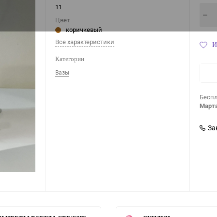
11
Цвет
коричкевый
Все характеристики
И
Категории
Вазы
Беспл
Марта
За