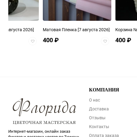
а
[7 августа 2026]
Матовая Пленка
[7 августа 2026]
Корзина 
400
₽
400
₽
Добавить
Добавить
в
в
избранное
избранное
КОМПАНИЯ
О нас
Доставка
Отзывы
Контакты
Интернет-магазин, онлайн заказ
Оплата заказа
букетов и доставка цветов по Тюмень