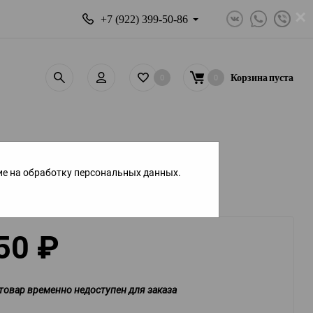
×
+7 (922) 399-50-86
0
0
Корзина
пуста
ие на обработку персональных данных.
50
₽
товар временно недоступен для заказа