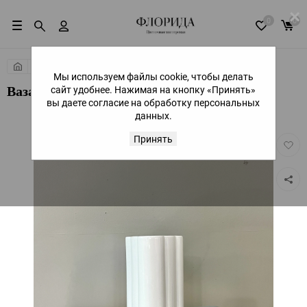
×
0
0
Подарки
Вазы
Мы используем файлы cookie, чтобы делать
сайт удобнее. Нажимая на кнопку «Принять»
Ваза керамика
вы даете согласие на обработку персональных
данных.
Принять
Добав
в
избра