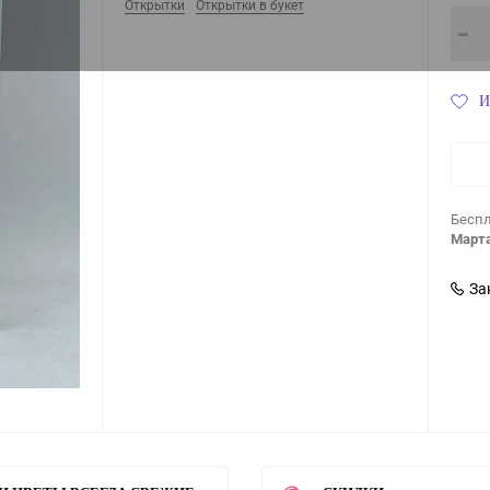
Открытки
Открытки в букет
И
Беспл
Марта
За