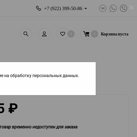
×
+7 (922) 399-50-86
0
0
Корзина
пуста
ие на обработку персональных данных.
5
₽
товар временно недоступен для заказа