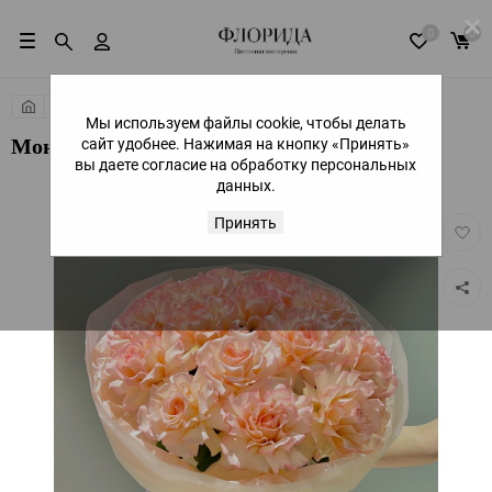
×
0
0
Сборные букеты
Букеты из роз
Мы используем файлы cookie, чтобы делать
сайт удобнее. Нажимая на кнопку «Принять»
Моно из розы Esperance
вы даете согласие на обработку персональных
данных.
Принять
Добав
в
избра