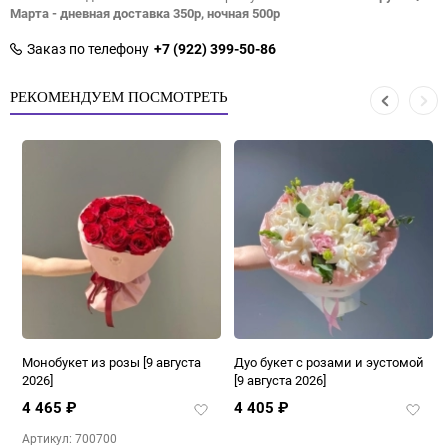
Марта - дневная доставка 350р, ночная 500р
Заказ по телефону
+7 (922) 399-50-86
РЕКОМЕНДУЕМ ПОСМОТРЕТЬ
ы
Монобукет из розы
[9 августа
Дуо букет с розами и эустомой
2026]
[9 августа 2026]
4 465
₽
4 405
₽
бавить
Добавить
Добав
в
в
Артикул: 700700
бранное
избранное
избра