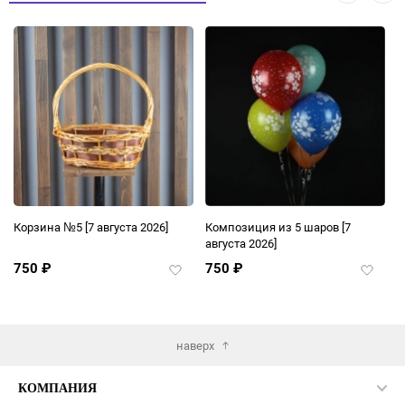
Композиция из 5 шаров
[7
Ваза керамика
[7 августа 2026]
августа 2026]
750
₽
750
₽
Добавить
Добавить
Доб
в
в
в
избранное
избранное
изб
наверх
КОМПАНИЯ